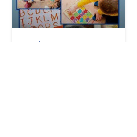
Libro «La competencia
lingüística con sentido y
funcionalidad en la etapa
infantil (0-6 años)»
Pascual Lacal, M.R. y Madrid Vivar, D. (2021)
(ed.). La competencia lingüística con
sentido y funcionalidad de la etapa infantil
(0-6 años). Madrid: Dykinson
noviembre 17, 2021
7:14 pm